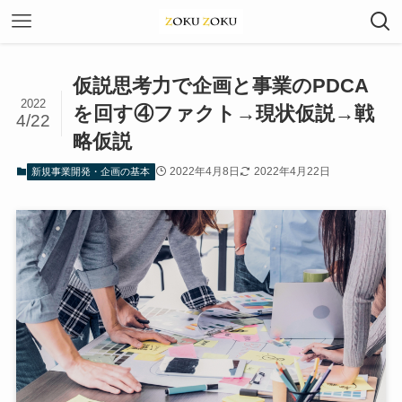
仮説思考力で企画と事業のPDCA
2022
を回す④ファクト→現状仮説→戦
4/22
略仮説
2022年4月8日
2022年4月22日
新規事業開発・企画の基本